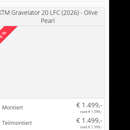
KTM Gravelator 20 LFC (2026) - Olive
Pearl
 6 %
€ 1.499,-
Montiert
statt € 1.599,-
€ 1.499,-
Teilmontiert
statt € 1.599,-