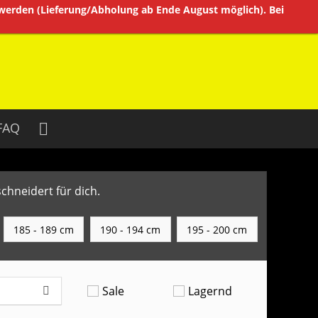
 werden (Lieferung/Abholung ab Ende August möglich). Bei
FAQ
chneidert für dich.
185 - 189 cm
190 - 194 cm
195 - 200 cm
Sale
Lagernd