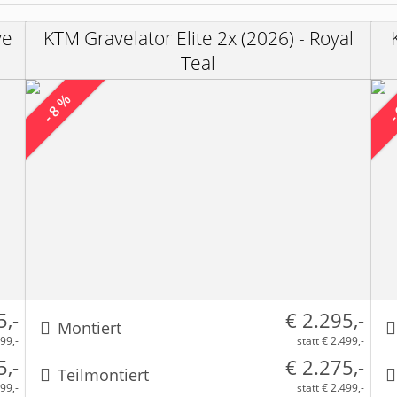
ve
KTM Gravelator Elite 2x (2026) - Royal
Teal
- 8 %
-
5,-
€ 2.295,-
Montiert
899,-
statt € 2.499,-
5,-
€ 2.275,-
Teilmontiert
899,-
statt € 2.499,-