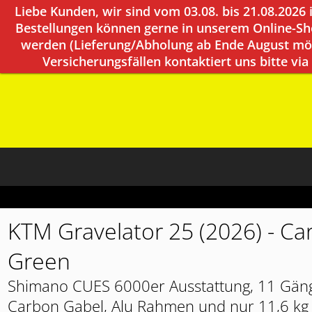
Liebe Kunden, wir sind vom 03.08. bis 21.08.2026 
Bestellungen können gerne in unserem Online-Sho
werden (Lieferung/Abholung ab Ende August mög
Versicherungsfällen kontaktiert uns bitte via
KTM Gravelator 25 (2026) - Ca
Green
Shimano CUES 6000er Ausstattung, 11 Gän
Carbon Gabel, Alu Rahmen und nur 11,6 kg