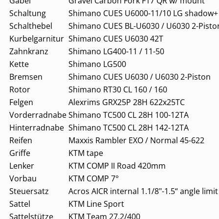
Gabel
Gravel Carbon Fork F17 QR w/ mount
Schaltung
Shimano CUES U6000-11/10 LG shadow+
Schalthebel
Shimano CUES BL-U6030 / U6030 2-Pisto
Kurbelgarnitur
Shimano CUES U6030 42T
Zahnkranz
Shimano LG400-11 / 11-50
Kette
Shimano LG500
Bremsen
Shimano CUES U6030 / U6030 2-Piston
Rotor
Shimano RT30 CL 160 / 160
Felgen
Alexrims GRX25P 28H 622x25TC
Vorderradnabe
Shimano TC500 CL 28H 100-12TA
Hinterradnabe
Shimano TC500 CL 28H 142-12TA
Reifen
Maxxis Rambler EXO / Normal 45-622
Griffe
KTM tape
Lenker
KTM COMP II Road 420mm
Vorbau
KTM COMP 7°
Steuersatz
Acros AICR internal 1.1/8"-1.5“ angle limit
Sattel
KTM Line Sport
Sattelstütze
KTM Team 27.2/400