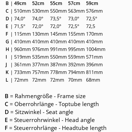
B
|
49cm
52cm
55cm
57cm
59cm
C
|
510mm
530mm
550mm
563mm
576mm
D
|
74,0°
74,0°
73,5°
73,0°
72,5°
E
|
71,5°
72,0°
72,0°
72,5°
72,5
F
|
115mm
130mm
145mm
155mm
170mm
G
|
410mm
410mm
410mm
410mm
410mm
H
|
960mm
976mm
991mm
995mm
1004mm
I
|
519mm
535mm
550mm
559mm
571mm
J
|
361mm
377mm
387mm
392mm
396mm
K
|
733mm
757mm
778mm
794mm
811mm
L
|
72mm
72mm
72mm
70mm
68mm
B
= Rahmengröße - Frame size
C
= Oberrohrlänge - Toptube length
D
= Sitzwinkel - Seat angle
E
= Steuerrohrwinkel - Head angle
F
= Steuerrohrlänge - Headtube length