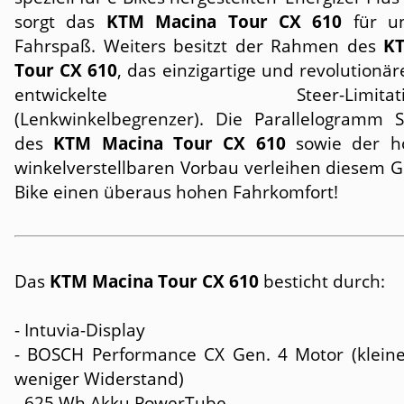
sorgt das
KTM Macina Tour CX 610
für un
Fahrspaß. Weiters besitzt der Rahmen des
K
Tour CX 610
, das einzigartige und revolutionä
entwickelte Steer-Limitation
(Lenkwinkelbegrenzer). Die Parallelogramm Sa
des
KTM Macina Tour CX 610
sowie der h
winkelverstellbaren Vorbau verleihen diesem G
Bike einen überaus hohen Fahrkomfort!
Das
KTM Macina Tour CX 610
besticht durch:
- Intuvia-Display
- BOSCH Performance CX Gen. 4 Motor (kleiner,
weniger Widerstand)
- 625 Wh Akku PowerTube