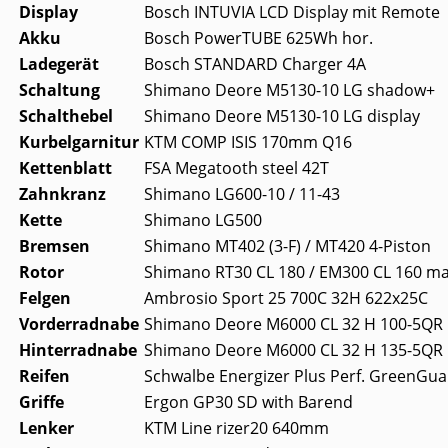
Display
Bosch INTUVIA LCD Display mit Remote
Akku
Bosch PowerTUBE 625Wh hor.
Ladegerät
Bosch STANDARD Charger 4A
Schaltung
Shimano Deore M5130-10 LG shadow+
Schalthebel
Shimano Deore M5130-10 LG display
Kurbelgarnitur
KTM COMP ISIS 170mm Q16
Kettenblatt
FSA Megatooth steel 42T
Zahnkranz
Shimano LG600-10 / 11-43
Kette
Shimano LG500
Bremsen
Shimano MT402 (3-F) / MT420 4-Piston
Rotor
Shimano RT30 CL 180 / EM300 CL 160 m
Felgen
Ambrosio Sport 25 700C 32H 622x25C
Vorderradnabe
Shimano Deore M6000 CL 32 H 100-5QR
Hinterradnabe
Shimano Deore M6000 CL 32 H 135-5QR
Reifen
Schwalbe Energizer Plus Perf. GreenGua
Griffe
Ergon GP30 SD with Barend
Lenker
KTM Line rizer20 640mm