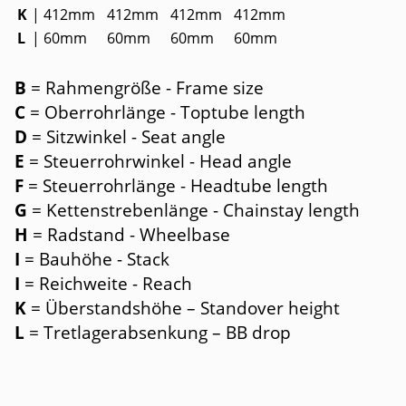
K
|
412mm
412mm
412mm
412mm
L
|
60mm
60mm
60mm
60mm
B
= Rahmengröße - Frame size
C
= Oberrohrlänge - Toptube length
D
= Sitzwinkel - Seat angle
E
= Steuerrohrwinkel - Head angle
F
= Steuerrohrlänge - Headtube length
G
= Kettenstrebenlänge - Chainstay length
H
= Radstand - Wheelbase
I
= Bauhöhe - Stack
I
= Reichweite - Reach
K
= Überstandshöhe – Standover height
L
= Tretlagerabsenkung – BB drop