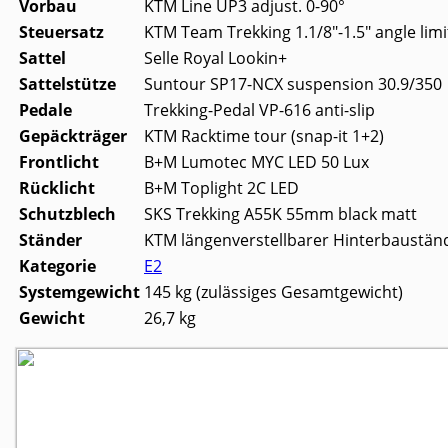
Vorbau
KTM Line UP3 adjust. 0-90°
Steuersatz
KTM Team Trekking 1.1/8"-1.5" angle limi
Sattel
Selle Royal Lookin+
Sattelstütze
Suntour SP17-NCX suspension 30.9/350
Pedale
Trekking-Pedal VP-616 anti-slip
Gepäckträger
KTM Racktime tour (snap-it 1+2)
Frontlicht
B+M Lumotec MYC LED 50 Lux
Rücklicht
B+M Toplight 2C LED
Schutzblech
SKS Trekking A55K 55mm black matt
Ständer
KTM längenverstellbarer Hinterbaustän
Kategorie
E2
Systemgewicht
145 kg (zulässiges Gesamtgewicht)
Gewicht
26,7 kg