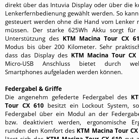
direkt über das Intuvia Display oder über die 
Lenkerfernbedienung gewählt werden. So kann
gesteuert werden ohne die Hand vom Lenker
müssen. Der starke 625Wh Akku sorgt für t
Unterstützung des
KTM Macina Tour CX 6
Modus bis über 200 Kilometer. Sehr praktisch
dass das Display des
KTM Macina Tour CX 
Micro-USB Anschluss bietet durch we
Smartphones aufgeladen werden können.
Federgabel & Griffe
Die angenehm gefederte Federgabel des
KT
Tour CX 610
besitzt ein Lockout System, s
Federgabel über ein Modul an der Federgabel
bzw. deaktiviert werden, ergonomische Er
runden den Komfort des
KTM Macina Tour CX
lässt sich das
KTM Macina Tour CX 610
gut a