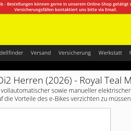
aub - Bestellungen können gerne in unserem Online-Shop getätigt
Versicherungsfällen kontaktiert uns bitte via Email.
ellfinder
Versand
Versicherung
Werkstatt
i2 Herren (2026) - Royal Teal M
 vollautomatischer sowie manueller elektrischer 
uf die Vorteile des e-Bikes verzichten zu müssen