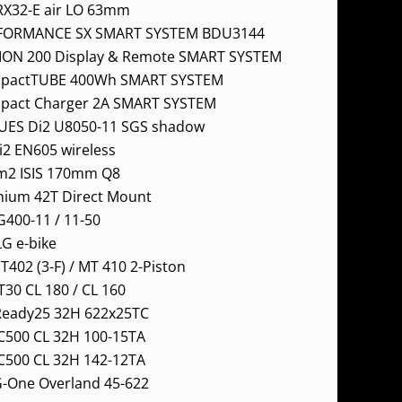
RX32-E air LO 63mm
FORMANCE SX SMART SYSTEM BDU3144
ION 200 Display & Remote SMART SYSTEM
pactTUBE 400Wh SMART SYSTEM
pact Charger 2A SMART SYSTEM
UES Di2 U8050-11 SGS shadow
2 EN605 wireless
m2 ISIS 170mm Q8
nium 42T Direct Mount
400-11 / 11-50
G e-bike
402 (3-F) / MT 410 2-Piston
30 CL 180 / CL 160
 Ready25 32H 622x25TC
C500 CL 32H 100-15TA
C500 CL 32H 142-12TA
-One Overland 45-622