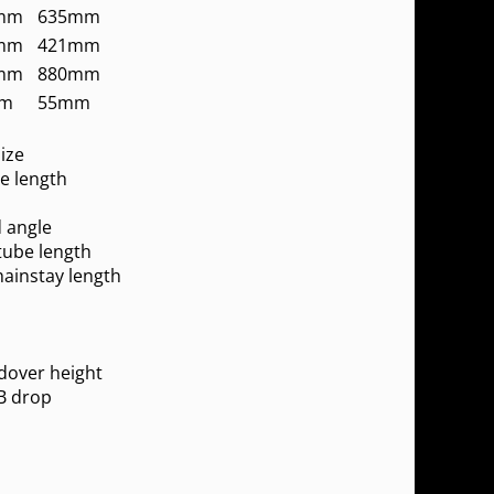
mm
635mm
mm
421mm
mm
880mm
m
55mm
ize
e length
 angle
tube length
hainstay length
dover height
B drop