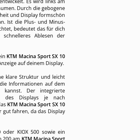
twickelt. Es wird links am
Daumen. Durch die gebogene
heit und Display formschön
n. Ist die Plus- und Minus-
chtet, bedeutet das für dich
schnelleres Ablesen der
ein
KTM Macina Sport SX 10
nzeige auf deinem Display.
e klare Struktur und leicht
 die Informationen auf dem
 kannst. Der integrierte
it des Displays je nach
das
KTM Macina Sport SX 10
 gut fahren, da das Display
0 oder KIOX 500 sowie ein
on 200 am
KTM Macina Sport