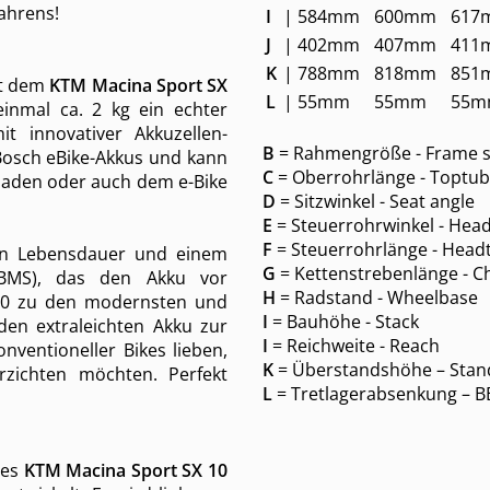
ahrens!
I
|
584mm
600mm
617
J
|
402mm
407mm
411
K
|
788mm
818mm
851
et dem
KTM Macina Sport SX
L
|
55mm
55mm
55m
inmal ca. 2 kg ein echter
 innovativer Akkuzellen-
B
= Rahmengröße - Frame s
 Bosch eBike-Akkus und kann
C
= Oberrohrlänge - Toptub
aden oder auch dem e-Bike
D
= Sitzwinkel - Seat angle
E
= Steuerrohrwinkel - Head
F
= Steuerrohrlänge - Head
gen Lebensdauer und einem
G
= Kettenstrebenlänge - C
 (BMS), das den Akku vor
H
= Radstand - Wheelbase
00 zu den modernsten und
I
= Bauhöhe - Stack
en extraleichten Akku zur
I
= Reichweite - Reach
onventioneller Bikes lieben,
K
= Überstandshöhe – Stan
rzichten möchten. Perfekt
L
= Tretlagerabsenkung – B
des
KTM Macina Sport SX 10