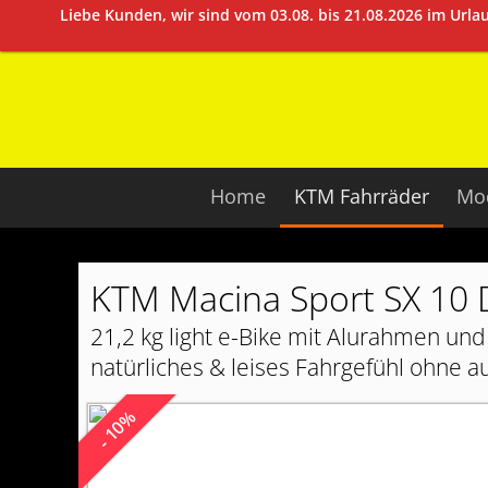
Liebe Kunden, wir sind vom 03.08. bis 21.08.2026 im Url
Home
KTM Fahrräder
Mod
KTM Macina Sport SX 10 D
21,2 kg light e-Bike mit Alurahmen und
natürliches & leises Fahrgefühl ohne a
- 10%