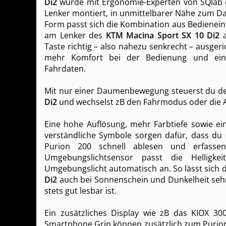
Di2
wurde mit Ergonomie-Experten von SQlab en
Lenker montiert, in unmittelbarer Nähe zum 
Form passt sich die Kombination aus Bedienein
am Lenker des
KTM Macina Sport SX 10 Di2
a
Taste richtig – also nahezu senkrecht – ausgeri
mehr Komfort bei der Bedienung und ein 
Fahrdaten.
Mit nur einer Daumenbewegung steuerst du d
Di2
und wechselst zB den Fahrmodus oder die A
Eine hohe Auflösung, mehr Farbtiefe sowie ein
verständliche Symbole sorgen dafür, dass du
Purion 200 schnell ablesen und erfassen
Umgebungslichtsensor passt die Helligke
Umgebungslicht automatisch an. So lässt sich 
Di2
auch bei Sonnenschein und Dunkelheit sehr
stets gut lesbar ist.
Ein zusätzliches Display wie zB das KIOX 30
Smartphone Grip können zusätzlich zum Puri