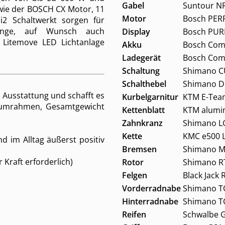
Gabel
Suntour N
wie der BOSCH CX Motor, 11
Motor
Bosch PER
2 Schaltwerkt sorgen für
gänge, auf Wunsch auch
Display
Bosch PUR
 Litemove LED Lichtanlage
Akku
Bosch Com
Ladegerät
Bosch Com
Schaltung
Shimano C
Schalthebel
Shimano Di
p Ausstattung und schafft es
Kurbelgarnitur
KTM E-Tea
iumrahmen, Gesamtgewicht
Kettenblatt
KTM alumi
Zahnkranz
Shimano LG
Kette
KMC e500 L
d im Alltag äußerst positiv
Bremsen
Shimano MT
Kraft erforderlich)
Rotor
Shimano RT
Felgen
Black Jack
Vorderradnabe
Shimano T
Hinterradnabe
Shimano T
Reifen
Schwalbe G