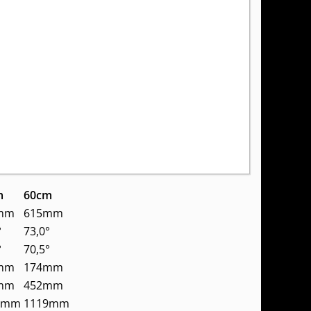
m
60cm
mm
615mm
°
73,0°
°
70,5°
mm
174mm
mm
452mm
3mm
1119mm