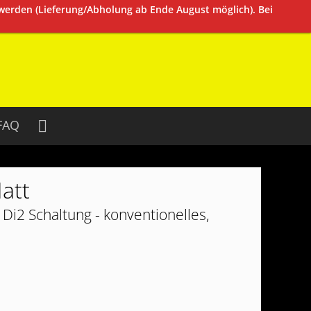
 werden (Lieferung/Abholung ab Ende August möglich). Bei
FAQ
att
Di2 Schaltung - konventionelles,