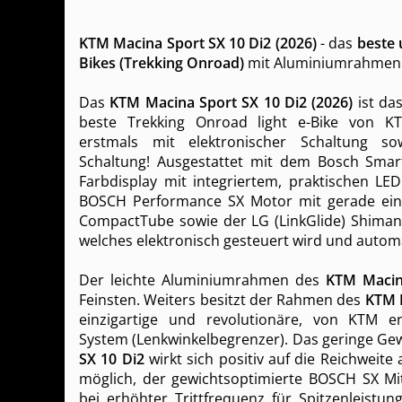
KTM Macina Sport SX 10 Di2 (2026)
- das
beste 
Bikes (Trekking Onroad)
mit Aluminiumrahmen d
Das
KTM Macina Sport SX 10 Di2 (2026)
ist da
beste Trekking Onroad light e-Bike von 
erstmals mit elektronischer Schaltung so
Schaltung! Ausgestattet mit dem Bosch Sma
Farbdisplay mit integriertem, praktischen LE
BOSCH Performance SX Motor mit gerade ein
CompactTube sowie der LG (LinkGlide) Shiman
welches elektronisch gesteuert wird und autom
Der leichte Aluminiumrahmen des
KTM Macin
Feinsten. Weiters besitzt der Rahmen des
KTM M
einzigartige und revolutionäre, von KTM ent
System (Lenkwinkelbegrenzer). Das geringe Ge
SX 10 Di2
wirkt sich positiv auf die Reichweite 
möglich, der gewichtsoptimierte BOSCH SX Mi
bei erhöhter Trittfrequenz für Spitzenleist