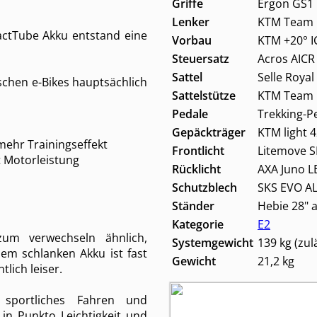
Griffe
Ergon GS1
Lenker
KTM Team I
tTube Akku entstand eine
Vorbau
KTM +20° I
Steuersatz
Acros AICR 
Sattel
Selle Royal
ischen e-Bikes hauptsächlich
Sattelstütze
KTM Team I
Pedale
Trekking-Pe
Gepäckträger
KTM light 4
 mehr Trainingseffekt
Frontlicht
Litemove S
t Motorleistung
Rücklicht
AXA Juno L
Schutzblech
SKS EVO A
Ständer
Hebie 28" 
Kategorie
E2
zum verwechseln ähnlich,
Systemgewicht
139 kg (zu
em schlanken Akku ist fast
Gewicht
21,2 kg
lich leiser.
, sportliches Fahren und
in Punkto Leichtigkeit und