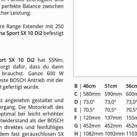
die perfekte Balance zwischen
cher Leistung.
re Range Extender mit 250
a Sport SX 10 Di2
befestigt
rt SX 10 Di2
hat 55Nm,
sorgt dafür, dass du dann
e brauchst. Ganze 600 W
este BOSCH Antrieb mit der
B
|
46cm
51cm
56c
 gefertigt wurde.
C
|
580mm
590mm
600
st angenehm gestaltet und
D
|
73,0°
73,0°
73,0
ergang. Die Motorkraft des
E
|
70,5°
70,5°
70,5
optimal bei leicht erhöhter
F
|
120mm
137mm
155
etwiderstand als der BOSCH
G
|
452mm
452mm
452
 direktes und feinfühliges
H
|
1082mm
1092mm
110
dem fast geräuschlosen SX