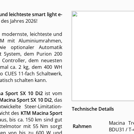
und leichteste smart light e-
es Jahres 2026!
s modernste, leichteste und
KTM mit Aluminiumrahmen,
wie optionaler Automatik
rt System, dem Purion 200
D Controller, dem neuesten
mal ca. 2 kg, dem 400 WH
o CUES 11-fach Schaltwerk,
atisch schalten kann.
a Sport SX 10 Di2
ist vom
acina Sport SX 10 Di2
, das
wickelte Steer-Limitation-
Technische Details
wicht des
KTM Macina Sport
aus, bis ca. 150 km sind gut
Macina Tr
ttelmotor mit 55 Nm sorgt
Rahmen
BDU31 / T-
ungen von bis zu 600 W und