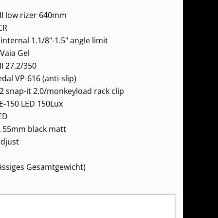
I low rizer 640mm
CR
internal 1.1/8"-1.5" angle limit
 Vaia Gel
I 27.2/350
dal VP-616 (anti-slip)
2 snap-it 2.0/monkeyload rack clip
E-150 LED 150Lux
ED
L 55mm black matt
adjust
lässiges Gesamtgewicht)