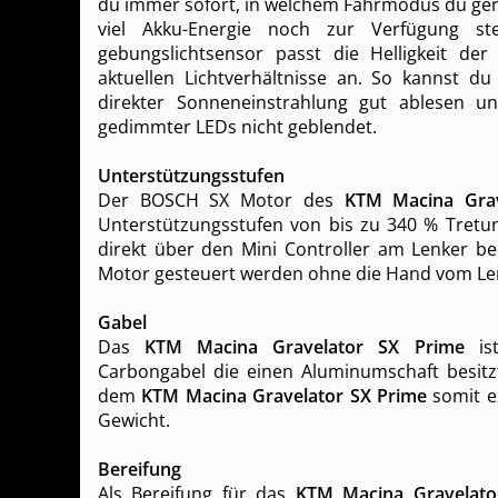
du immer sofort, in welchem Fahrmodus du ger
viel Akku-Energie noch zur Verfügung st
gebungslichtsensor passt die Helligkeit der
aktuellen Lichtverhältnisse an. So kannst du 
direkter Sonnen­einstrahlung gut ablesen 
gedimmter LEDs nicht geblendet.
Unterstützungsstufen
Der BOSCH SX Motor des
KTM Macina Grav
Unterstützungsstufen von bis zu 340 % Tretu
direkt über den Mini Controller am Lenker b
Motor gesteuert werden ohne die Hand vom L
Gabel
Das
KTM Macina Gravelator SX Prime
ist
Carbongabel die einen Aluminumschaft besitzt
dem
KTM Macina Gravelator SX Prime
somit ex
Gewicht.
Bereifung
Als Bereifung für das
KTM Macina Gravelato