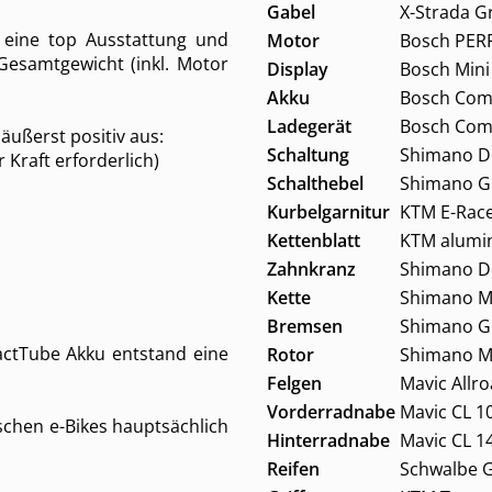
Gabel
X-Strada G
 eine top Ausstattung und
Motor
Bosch PER
Gesamtgewicht (inkl. Motor
Display
Bosch Min
Akku
Bosch Com
Ladegerät
Bosch Com
äußerst positiv aus:
Schaltung
Shimano D
Kraft erforderlich)
Schalthebel
Shimano G
Kurbelgarnitur
KTM E-Rac
Kettenblatt
KTM alumi
Zahnkranz
Shimano De
Kette
Shimano M
Bremsen
Shimano GR
tTube Akku entstand eine
Rotor
Shimano MT
Felgen
Mavic Allr
Vorderradnabe
Mavic CL 1
ischen e-Bikes hauptsächlich
Hinterradnabe
Mavic CL 1
Reifen
Schwalbe 