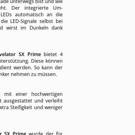
ade unterwegs bist und wie
eht. Der integrierte Um­
 LEDs auto­matisch an die
die LED-Signale selbst bei
und wirst im Dunkeln dank
elator SX Prime
bietet 4
nterstützung. Diese können
edient werden. So kann der
enker nehmen zu müssen.
 mit einer hochwertigen
 ausgestattet und verleiht
tra Steifigkeit und weniger
r SX Prime
wurde der für