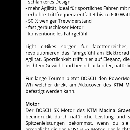
- schlankeres Design
- mehr Agilität, ideal für sportliches Fahren mit
- erhöhte Trittfrequenz entfaltet bis zu 600 Wat
- 50 % weniger Tretwiderstand
- fast geräuschloser Motor
- konventionelles Fahrgefühl
Light e-Bikes sorgen für facettenreiches
revolutionieren das Fahrgefühl am Elektrorad 
Agilität. Sportlichkeit trifft hier auf Eleganz, 
leichtem Gewicht und beeindruckender, natürli
Für lange Touren bietet BOSCH den PowerMo
Wh welcher direkt am Akkucover des
KTM Ma
befestigt werden kann.
Motor
Der BOSCH SX Motor des
KTM Macina Grave
beeindruckt durch natürliche Leistung und 
Spitzenleistungen bekommst, wenn du si
ermöglicht dir der BOSCH SX Motor, der leicht