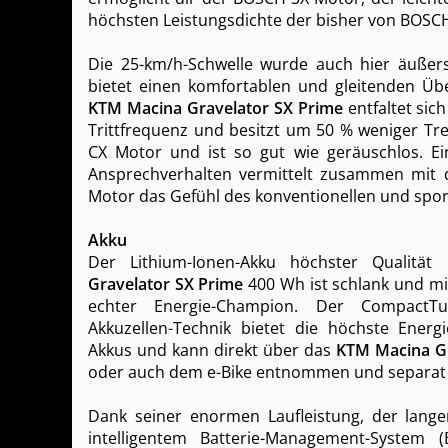
höchsten Leistungsdichte der bisher von BOSCH
Die 25-km/h-Schwelle wurde auch hier äußer
bietet einen komfortablen und gleitenden Üb
KTM Macina Gravelator SX Prime
entfaltet sich
Trittfrequenz und besitzt um 50 % weniger Tr
CX Motor und ist so gut wie geräuschlos. Ein
Ansprechverhalten vermittelt zusammen mit 
Motor das Gefühl des konventionellen und spor
Akku
Der Lithium-Ionen-Akku höchster Qualitä
Gravelator SX Prime
400 Wh ist schlank und mit
echter Energie-Champion. Der CompactTu
Akkuzellen-Technik bietet die höchste Energi
Akkus und kann direkt über das
KTM Macina Gr
oder auch dem e-Bike entnommen und separat
Dank seiner enormen Laufleistung, der lan
intelligentem Batterie-Management-System