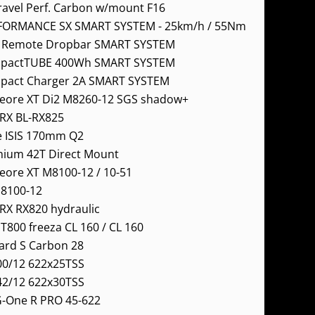
ravel Perf. Carbon w/mount F16
FORMANCE SX SMART SYSTEM - 25km/h / 55Nm
i Remote Dropbar SMART SYSTEM
pactTUBE 400Wh SMART SYSTEM
pact Charger 2A SMART SYSTEM
eore XT Di2 M8260-12 SGS shadow+
RX BL-RX825
e ISIS 170mm Q2
nium 42T Direct Mount
ore XT M8100-12 / 10-51
8100-12
X RX820 hydraulic
800 freeza CL 160 / CL 160
oard S Carbon 28
00/12 622x25TSS
42/12 622x30TSS
G-One R PRO 45-622