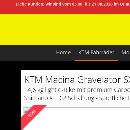
Liebe Kunden, wir sind vom 03.08. bis 21.08.2026 im Url
Home
KTM Fahrräder
Mod
KTM Macina Gravelator SX
14,6 kg light e-Bike mit premium Carb
Shimano XT Di2 Schaltung - sportliche 
- 10%