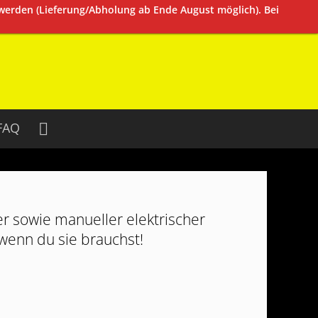
 werden (Lieferung/Abholung ab Ende August möglich). Bei
FAQ
r sowie manueller elektrischer
 wenn du sie brauchst!