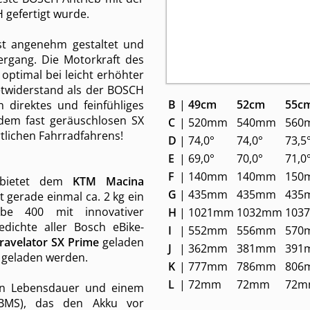
 gefertigt wurde.
st angenehm gestaltet und
ergang. Die Motorkraft des
 optimal bei leicht erhöhter
etwiderstand als der BOSCH
B
|
49cm
52cm
55c
 direktes und feinfühliges
dem fast geräuschlosen SX
C
|
520mm
540mm
560
tlichen Fahrradfahrens!
D
|
74,0°
74,0°
73,5
E
|
69,0°
70,0°
71,0
F
|
140mm
140mm
150
t bietet dem
KTM Macina
G
|
435mm
435mm
435
 gerade einmal ca. 2 kg ein
be 400 mit innovativer
H
|
1021mm
1032mm
103
edichte aller Bosch eBike-
I
|
552mm
556mm
570
avelator SX Prime
geladen
J
|
362mm
381mm
391
 geladen werden.
K
|
777mm
786mm
806
L
|
72mm
72mm
72m
gen Lebensdauer und einem
 (BMS), das den Akku vor