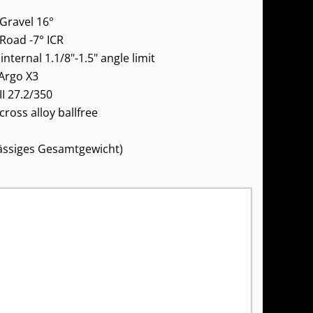
Gravel 16°
oad -7° ICR
internal 1.1/8"-1.5" angle limit
 Argo X3
I 27.2/350
ross alloy ballfree
lässiges Gesamtgewicht)