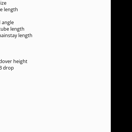
ize
e length
 angle
tube length
hainstay length
dover height
B drop