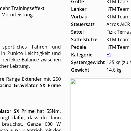
Griffe
KTM Tape
 mehr Trainingseffekt
Lenker
KTM Team 
t Motorleistung
Vorbau
KTM Team R
Steuersatz
Acros AICR 
Sattel
Fizik Terra
Sattelstütze
KTM Team I
, sportliches Fahren und
Pedale
KTM Team c
in Punkto Leichtigkeit und
Kategorie
E2
die perfekte Balance zwischen
Systemgewicht
125 kg (zu
cher Leistung.
Gewicht
14,6 kg
re Range Extender mit 250
cina Gravelator SX Prime
lator SX Prime
hat 55Nm,
sorgt dafür, dass du dann
e brauchst. Ganze 600 W
este BOSCH Antrieb mit der