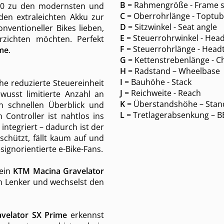
B
= Rahmengröße - Frame s
00 zu den modernsten und
C
= Oberrohrlänge - Toptub
en extraleichten Akku zur
D
= Sitzwinkel - Seat angle
onventioneller Bikes lieben,
E
= Steuerrohrwinkel - Head
rzichten möchten. Perfekt
F
= Steuerrohrlänge - Head
ime
.
G
= Kettenstrebenlänge - C
H
= Radstand – Wheelbase
I
= Bauhöhe - Stack
che reduzierte Steuereinheit
J
= Reichweite - Reach
usst limitierte Anzahl an
K
= Überstandshöhe – Stan
n schnellen Überblick und
L
= Tretlagerabsenkung – B
Controller ist nahtlos ins
integriert – dadurch ist der
schützt, fällt kaum auf und
signorientierte e-Bike-Fans.
dein
KTM Macina Gravelator
 Lenker und wechselst den
velator SX Prime
erkennst