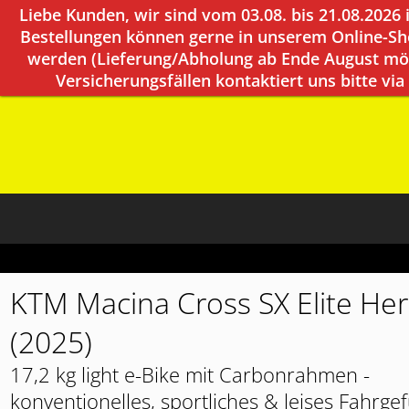
Liebe Kunden, wir sind vom 03.08. bis 21.08.2026 
Bestellungen können gerne in unserem Online-Sho
werden (Lieferung/Abholung ab Ende August mög
Versicherungsfällen kontaktiert uns bitte via
KTM Macina Cross SX Elite He
(2025)
17,2 kg light e-Bike mit Carbonrahmen -
konventionelles, sportliches & leises Fahrge