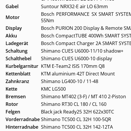
Gabel
Suntour NRX32-E air LO 63mm
Bosch PERFORMANCE SX SMART SYSTEM
Motor
55Nm
Display
Bosch PURION 200 Display & Remote S
Akku
Bosch CompactTUBE 400Wh SMART SYS
Ladegerät
Bosch Compact Charger 2A SMART SYST
Schaltung
Shimano CUES U6000-11/10 shadow+
Schalthebel
Shimano CUES U6000-10 display
Kurbelgarnitur
KTM E-Team2 ISIS 170mm Q8
Kettenblatt
KTM aluminium 42T Direct Mount
Zahnkranz
Shimano LG400-10 / 11-48
Kette
KMC LG500
Bremsen
Shimano MT402 (3-F) / MT 410 2-Piston
Rotor
Shimano RT30 CL 180 / CL 160
Felgen
Black jack Ready25 32H 622x30TC
Vorderradnabe
Shimano TC500 CL 32H 100-5QR
Hinterradnabe
Shimano TC500 CL 32H 142-12TA