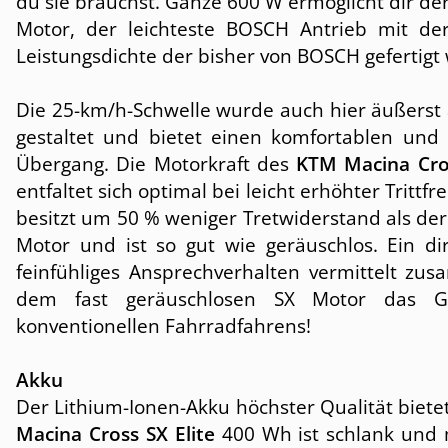
du sie brauchst. Ganze 600 W ermöglicht dir d
Motor, der leichteste BOSCH Antrieb mit de
Leistungsdichte der bisher von BOSCH gefertigt
Die 25-km/h-Schwelle wurde auch hier äußers
gestaltet und bietet einen komfortablen und 
Übergang. Die Motorkraft des
KTM Macina Cros
entfaltet sich optimal bei leicht erhöhter Trittf
besitzt um 50 % weniger Tretwiderstand als de
Motor und ist so gut wie geräuschlos. Ein di
feinfühliges Ansprechverhalten vermittelt zu
dem fast geräuschlosen SX Motor das G
konventionellen Fahrradfahrens!
Akku
Der Lithium-Ionen-Akku höchster Qualität biet
Macina Cross SX Elite
400 Wh ist schlank und 