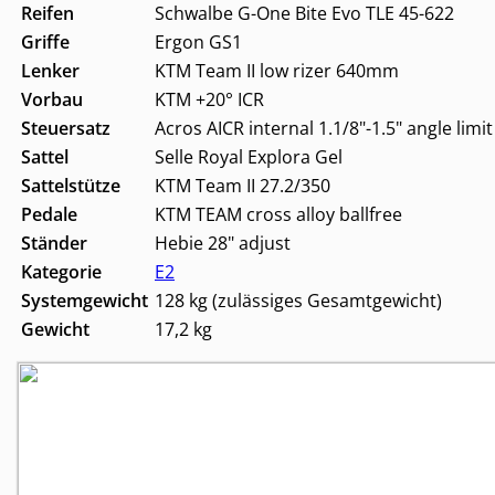
Reifen
Schwalbe G-One Bite Evo TLE 45-622
Griffe
Ergon GS1
Lenker
KTM Team II low rizer 640mm
Vorbau
KTM +20° ICR
Steuersatz
Acros AICR internal 1.1/8"-1.5" angle limit
Sattel
Selle Royal Explora Gel
Sattelstütze
KTM Team II 27.2/350
Pedale
KTM TEAM cross alloy ballfree
Ständer
Hebie 28" adjust
Kategorie
E2
Systemgewicht
128 kg (zulässiges Gesamtgewicht)
Gewicht
17,2 kg