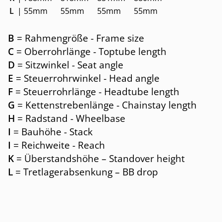
L
|
55mm
55mm
55mm
55mm
B
= Rahmengröße - Frame size
C
= Oberrohrlänge - Toptube length
D
= Sitzwinkel - Seat angle
E
= Steuerrohrwinkel - Head angle
F
= Steuerrohrlänge - Headtube length
G
= Kettenstrebenlänge - Chainstay length
H
= Radstand - Wheelbase
I
= Bauhöhe - Stack
I
= Reichweite - Reach
K
= Überstandshöhe – Standover height
L
= Tretlagerabsenkung – BB drop